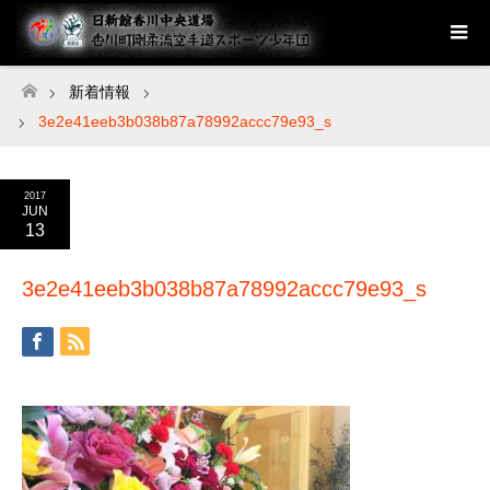
新着情報
ホーム
3e2e41eeb3b038b87a78992accc79e93_s
2017
JUN
13
3e2e41eeb3b038b87a78992accc79e93_s