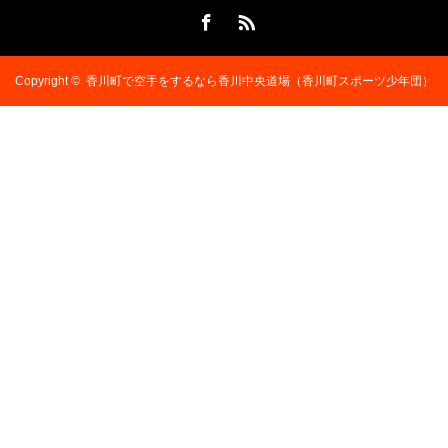
Facebook
RSS
Copyright ©
香川町で空手をするなら香川中央道場（香川町スポーツ少年団）