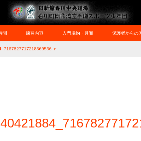
時間
練習内容
入門規約・月謝
保護者からの
4_7167827717218369536_n
440421884_71678277172