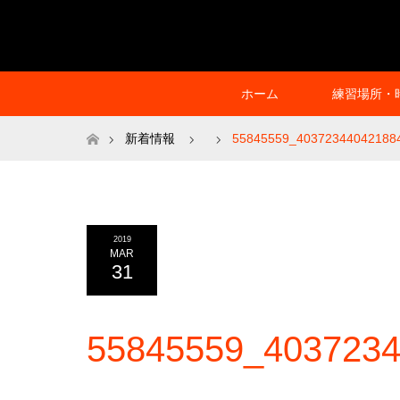
ホーム
練習場所・
ホーム
新着情報
55845559_40372344042188
2019
MAR
31
55845559_403723